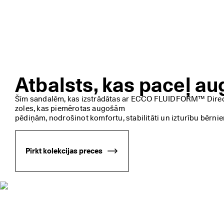
Atbalsts, kas paceļ au
Šīm sandalēm, kas izstrādātas ar ECCO FLUIDFORM™ Direct 
pēdiņām, nodrošinot komfortu, stabilitāti un izturību bērniem
Pirkt kolekcijas preces