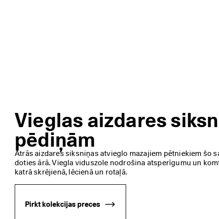
a
n
a 
I
R 
s
ā
k
u
s
i
e
s
Vieglas aizdares siks
. 
S
pēdiņām
a
ņ
Ātrās aizdares siksniņas atvieglo mazajiem pētniekiem šo sand
e
doties ārā. Viegla viduszole nodrošina atsperīgumu un komfo
m 
katrā skrējienā, lēcienā un rotaļā. 
a
t
l
Pirkt kolekcijas preces
a
i