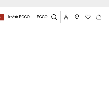
a
Izpētīt ECCO
ECCO.kollektive
s ar Āra
saistītas ar Golf
ites, kas saistītas ar Somas, aksesuāri
izvēlni, lai atrastu saites, kas saistītas ar Izpārdošana
Atver apakšizvēlni, lai atrastu saites, kas saistītas ar Izpē
Atver apakšizvēlni, lai atrastu saites, ka