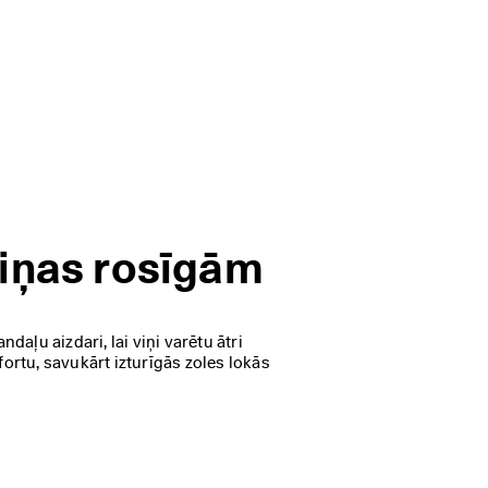
niņas rosīgām
aļu aizdari, lai viņi varētu ātri 
rtu, savukārt izturīgās zoles lokās 