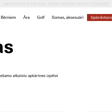
Izpārdošana IR sākusies. Saņem atlaides līdz 50%:
🤝 Pievienojies ECCO Club un saņem balvas & atlaides
Pirkt tūlīt
Bērniem
Āra
Golf
Somas, aksesuāri
Izpārdošan
as saistītas ar Jaunumi
astu saites, kas saistītas ar Sievietēm
zvēlni, lai atrastu saites, kas saistītas ar Vīriešiem
Atver apakšizvēlni, lai atrastu saites, kas saistītas ar Bērniem
Atver apakšizvēlni, lai atrastu saites, kas saistīta
Atver apakšizvēlni, lai atrastu saites, kas 
Atver apakšizvēlni, lai atrastu sa
Atver apakš
as
amo atbalstu apkārtnes izpētei 